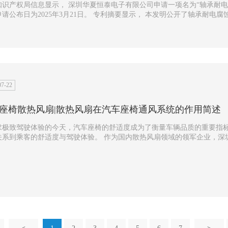
识产权局信息显示， 深圳华夏恒泰电子有限公司申请一项名为“轴承耐电腐蚀风
25年3月21日。 专利摘要显示， 本发明公开了轴承耐电腐蚀风扇及其组装方法包括扇框、金属管、定子、PCB板
体式转轴扇叶结构， 扇框内设有安装部， 安装部内侧连接有绝缘部， ...
07-22
座椅散热风扇|散热风扇在汽车座椅通风系统的作用简述
求极致驾驶体验的今天，汽车座椅的舒适度成为了衡量车辆品质的重要指标
关系到乘客的舒适度与驾驶体验。 作为国内散热风扇领域的领军企业，深
散热风扇产品，以引领舒适驾驶新时代。 下边我们将简单介绍散热风扇...