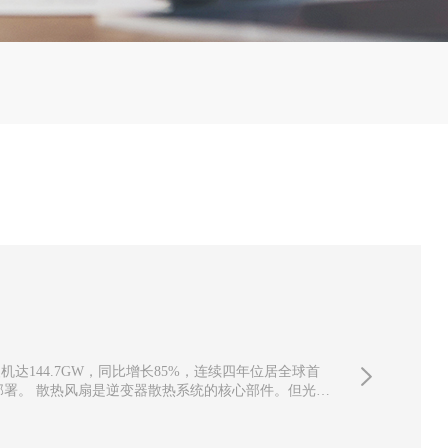
机达144.7GW，同比增长85%，连续四年位居全球首
署。 散热风扇是逆变器散热系统的核心部件。但光伏
处都对散热风扇提...