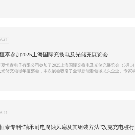
05-17
恒泰参加2025上海国际充换电及光储充展览会
恒泰电子有限公司参加了2025上海国际充换电及光储充展览会（5月14日至5月16日）。 作为全球
光储充领域年度盛会，本次展会吸引了全球新能源领域龙头企业、专家学者及行业先锋参与。 展会
览面积突破3.5万㎡，汇集800+展商，涵盖全产业链资源...
03-24
恒泰专利“轴承耐电腐蚀风扇及其组装方法”攻克充电桩