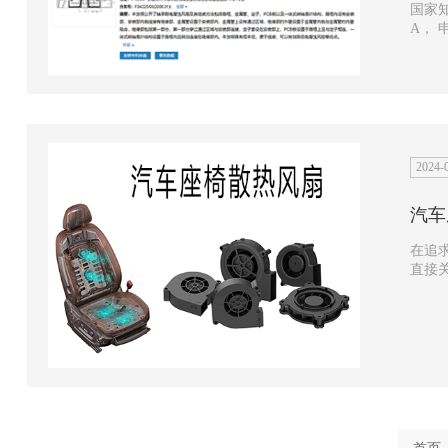
国家知
A， 申请公布日为20
以及一
2024-
汽车
在追
直接
计的