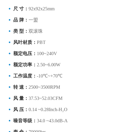
尺 寸：
92x92x25mm
品 牌：
一盟
类 型：
双滚珠
风叶材质：
PBT
额定电压：
100~240V
额定功率：
2.50~6.00W
工作温度：
-10℃~+70℃
转 速：
2500~3500RPM
风 量：
37.53~52.03CFM
风 压：
0.14 ~0.28Inch-H₂O
噪音等级：
34.0 ~43.0dB-A
寿 命：
70000hrs