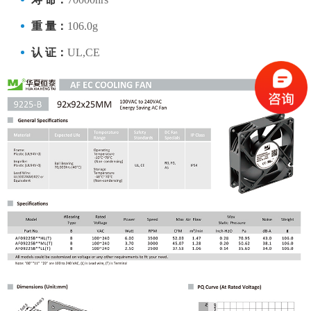
重 量：
106.0g
认 证：
UL,CE