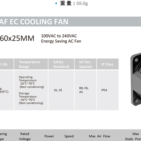
重 量：
69.0g