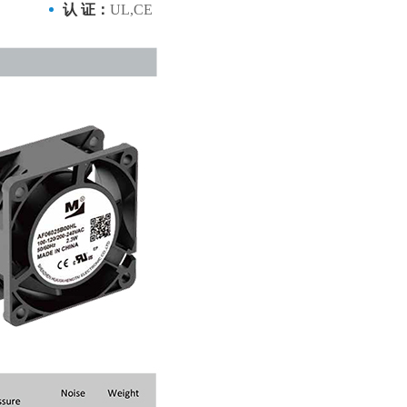
认 证：
UL,CE